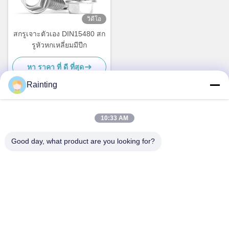
วิดีโอ
สกรูเจาะตัวเอง DIN15480 สก
รูหัวหกเหลี่ยมมีปีก
หา ราคา ที่ ดี ที่สุด
Rainting
10:33 AM
ติดต่อเร็ว
Good day, what product are you looking for?
ที่อยู่
สวนอุตสาหกรรม No.1 Lufeng, เมือง Wuxiang, เขต Yinzhou,
เมือง Ningbo, Zhejiang, จีน
โทรศัพท์
+86--18658229310
อีเมล