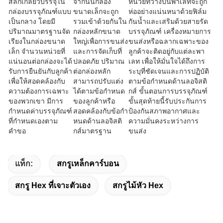
สลักเกลียวบรรจุใน
จากนั้นกล่อง
หน่วยที่วางบนพาเลทจะถูก
กล่องบรรจุภัณฑ์แบบ
ขนาดเล็กจะถูก
ห่ออย่างแน่นหนาด้วยฟิล์ม
เป็นกลาง โดยมี
รวมเข้าด้วยกันใน
กันน้ำและเสริมด้วยสายรัด
ปริมาณมาตรฐานจัด
กล่องหลักขนาด
บรรจุภัณฑ์ เครื่องหมายการ
เรียงในกล่องขนาด
ใหญ่เพื่อการขนส่ง
ขนส่งหรือฉลากเฉพาะของ
เล็ก จำนวนหน่วยที่
และการจัดเก็บที่
ลูกค้าจะติดอยู่กับแต่ละพา
แน่นอนต่อกล่องจะได้
ปลอดภัย ปริมาณ
เลท เพื่อให้มั่นใจได้ถึงการ
รับการยืนยันกับลูกค้า
ต่อกล่องหลัก
ระบุที่ชัดเจนและการปฏิบัติ
เพื่อให้สอดคล้องกับ
สามารถปรับแต่ง
ตามข้อกำหนดด้านลอจิสติ
ความต้องการเฉพาะ
ได้ตามข้อกำหนด
กส์ ขั้นตอนการบรรจุภัณฑ์
ของพวกเขา มีการ
ของลูกค้าหรือ
ขั้นสุดท้ายนี้รับประกันการ
กำหนดค่าบรรจุภัณฑ์
สอดคล้องกับข้อกำ
ป้องกันสภาพอากาศและ
ที่กำหนดเองตาม
หนดด้านลอจิสติ
ความมั่นคงระหว่างการ
คำขอ
กส์มาตรฐาน
ขนส่ง
แท็ก:
สกรูเหล็กคาร์บอน
สกรู Hex ที่เจาะตัวเอง
สกรูไม้หัว Hex