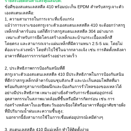
รายละเอียดสินค้าและคุณสมบัติ:
ข้อดีของสแตนเลสสตีล 410 พร้อมปะเก็น EPDM สำหรับสกรูเจาะตัว
เองสแตนเลสคือ:
1, ความสามารถในการเจาะที่แข็งแกร่ง
แม้ว่าการเจาะของสกรูเจาะตัวเองสแตนเลสสตีล 410 จะด้อยกว่าสกรู
เหล็กกล้าคาร์บอน แต่ก็ดีกว่าสกรูสแตนเลสสตีล 304 อย่างมาก
เหมาะสำหรับการยึดโครงสร้างเหล็กและบ้านกระเบื้องเหล็กสี
โดยตรง และสามารถเจาะแผ่นเหล็กที่มีความหนา 2.5-5 มม. โดยไม่
ต้องเจาะล่วงหน้า โดยทั่วไปใช้ในฉากกลางแจ้ง เช่น การติดตั้งหลังคา
อาคารที่ต้องการการก่อสร้างอย่างรวดเร็ว
2, ประสิทธิภาพการป้องกันสนิมที่ดี
สกรูเจาะตัวเองสแตนเลสสตีล 410 มีประสิทธิภาพในการป้องกันสนิม
ที่ดีกว่าสกรูเหล็กกล้าคาร์บอนชุบสังกะสี และปะเก็นคอมโพสิตที่มา
พร้อมกับสกรูสามารถปิดผนึกและป้องกันการรั่วไหลของของเหลวได้
อย่างมีประสิทธิภาพ เหมาะอย่างยิ่งสำหรับการเชื่อมต่ออุปกรณ์
อุตสาหกรรมในสภาพแวดล้อมที่ชื้นหรือมีสารกัดกร่อน เช่น การ
ก่อสร้างหลังคาในเอเชียตะวันออกเฉียงใต้หรืออาคารที่อยู่อาศัยชายฝั่ง
ที่มีปริมาณน้ำฝนและความชื้นสูง;
นอกจากนี้ยังสามารถใช้ในการเชื่อมต่ออุปกรณ์เคมีต่างๆ
3, สแตนเลสสตีล 410 มีแม่เหล็ก ทำให้ติดตั้งง่าย