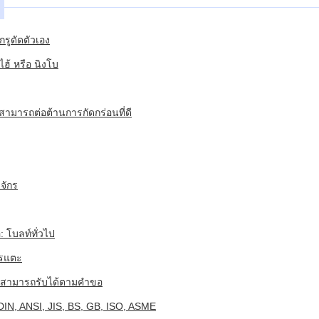
สกรูดัดตัวเอง
ไฮ้ หรือ นิงโบ
ามารถต่อต้านการกัดกร่อนที่ดี
งจักร
: โบลท์ทั่วไป
ารแตะ
 สามารถรับได้ตามคําขอ
IN, ANSI, JIS, BS, GB, ISO, ASME