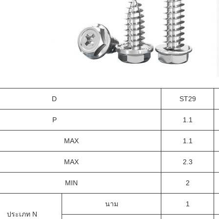
D
ST29
P
1.1
MAX
1.1
MAX
2.3
MIN
2
นาม
1
ประเภท N