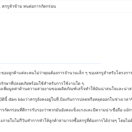
, 
สกรูหัวข้าม ทนต่อการกัดกร่อน
ของลูกค้าแต่ละคนไม่ว่าคุณต้องการจํานวนเล็ก ๆ ของสกรูสําหรับโครงการ 
็บรักษาที่ปลอดภัยพร้อมใช้สําหรับการใช้งานใด ๆ.
กษณะนี้ยังเพิ่มมูลค่าด้านความสวยงามของผลิตภัณฑ์เสร็จทําให้มันน่าสนใจและน่
ตินี้ đảm bảoว่าสกรูยังคงอยู่ในที่,ป้องกันการปลดหรือหลุดออกในช่วงเวลาซึ
รกัดกร่อนที่ดีการรับรองว่าพวกมันยังคงแข็งแรงและมีความน่าเชื่อถือ แม้
ภายในไม่กี่วันทําการทําให้ลูกค้าสามารถซื้อสกรูที่ต้องการได้ง่ายๆ โดยไม่ต