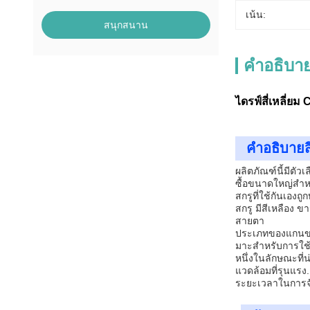
เน้น:
สนุกสนาน
คําอธิบาย
ไดรฟ์สี่เหลี่ย
คําอธิบายส
ผลิตภัณฑ์นี้มีตั
ซื้อขนาดใหญ่สํา
สกรูที่ใช้กันเอง
สกรู มีสีเหลือง ข
สายตา
ประเภทของแกนของสก
มาะสําหรับการใช้
หนึ่งในลักษณะที่
แวดล้อมที่รุนแรง.
ระยะเวลาในการจัดส