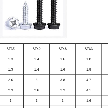
ST35
ST42
ST48
ST63
1.3
1.4
1.6
1.8
1.3
1.4
1.6
1.8
2.6
3
3.8
4.7
2.3
2.6
3.3
4.1
1
1
1
1.6