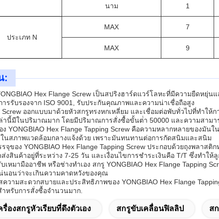
นาม
1
MAX
7
ประเภท N
MAX
9
น:
 YONGBIAO Hex Flange Screw เป็นสปริงฮาร์ดแวร์โลหะที่มีความยืดหยุ่น
การรับรองจาก ISO 9001, รับประกันคุณภาพและความน่าเชื่อถือสูง
g Screw ออกแบบมาด้วยหัวสกรูทรงหกเหลี่ยม และเชื่อมต่อพับทั่วไปที่ทําให
่านี้มีในปริมาณมาก โดยมีปริมาณการสั่งซื้อขั้นต่ํา 50000 และความสามา
กของ YONGBIAO Hex Flange Tapping Screw คือความหลากหลายของมันใน
ช้ในสภาพแวดล้อมกลางแจ้งด้วย เพราะมันทนทานต่อการกัดสนิมและสนิม
รจุของ YONGBIAO Hex Flange Tapping Screw ประกอบด้วยถุงพลาสติกหรือ
่งสินค้าอยู่ที่ระหว่าง 7-25 วัน และเงื่อนไขการชําระเงินคือ T/T ซึ่งทําใ
ู้รับเหมามืออาชีพ หรือช่างทําเอง สกรู YONGBIAO Hex Flange Tapping Scr
้แน่นอนว่าจะเกินความคาดหวังของคุณ
มผัสความสะดวกสบายและประสิทธิภาพของ YONGBIAO Hex Flange Tapping Scr
าหรับการสั่งซื้อจํานวนมาก.
ครื่องสกรูหัวเรียบที่ดึงตัวเอง
สกรูขับเคลื่อนฟิลลิป
สกร