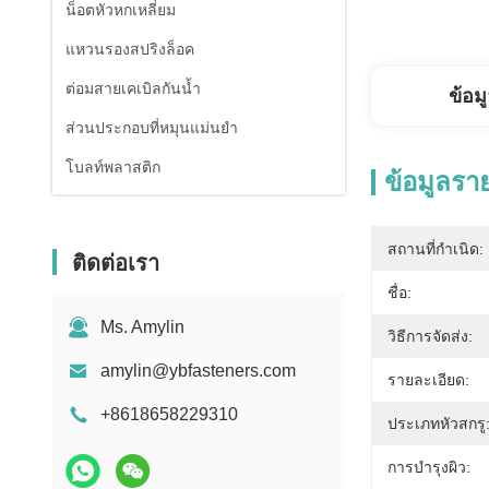
น็อตหัวหกเหลี่ยม
แหวนรองสปริงล็อค
ต่อมสายเคเบิลกันน้ำ
ข้อม
ส่วนประกอบที่หมุนแม่นยํา
โบลท์พลาสติก
ข้อมูลรา
สถานที่กำเนิด:
ติดต่อเรา
ชื่อ:
Ms. Amylin
วิธีการจัดส่ง:
amylin@ybfasteners.com
รายละเอียด:
+8618658229310
ประเภทหัวสกรู
การบํารุงผิว: