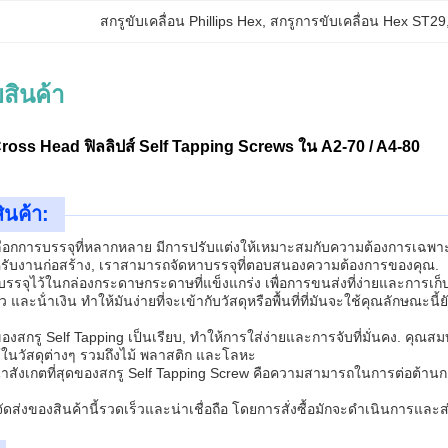
สกรูขับเคลื่อน Phillips Hex
, 
สกรูการขับเคลื่อน Hex ST29
สินค้า
ม Cross Head ฟิลลิปส์ Self Tapping Screws ใน A2-70 / A4-80
ินค้า:
วเลือกการบรรจุที่หลากหลาย มีการปรับแต่งให้เหมาะสมกับความต้องการเฉพาะ
หรับงานก่อสร้าง, เราสามารถจัดหาบรรจุที่ตอบสนองความต้องการของคุณ.
ถูกบรรจุไว้ในกล่องกระดาษกระดาษที่แข็งแกร่ง เพื่อการขนส่งที่ง่ายและการเก
าว และน้ําเงิน ทําให้มันง่ายที่จะเข้ากับวัสดุหรือพื้นที่ที่มันจะใช้คุณลั
รู Self Tapping เป็นเรียบ, ทําให้การใส่ง่ายและการจับที่มั่นคง. คุณสมบั
ในวัสดุต่างๆ รวมถึงไม้ พลาสติก และโลหะ
น่าสังเกตที่สุดของสกรู Self Tapping Screw คือความสามารถในการต่อต้านกา
่งของสินค้านี้รวดเร็วและน่าเชื่อถือ โดยการสั่งซื้อมักจะดําเนินการและส่ง